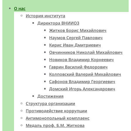
О нас
История института
Директора ВНИИОЗ
Житков Борис Михайлович
Наумов Сергей Павлович
Кирис Иван Дмитриевич
Овчинников Николай Михайлович
Новиков Владимир Корнеевич
Гаврин Василий Федорович
Колповский Валерий Михайлович
Сафонов Владимир Георгиевич
Домский Игорь Александрович
Достижения
Структура организации
Противодействие коррупции
Антимонопольный комплаенс
Медаль проф. Б.М. Житкова