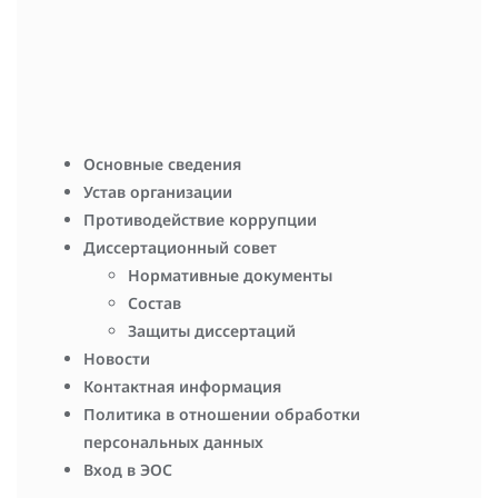
коричневая норка, цветные нутрии), удешевление рационов
кормления, профилактика и лечение болезней. В 70-80-е годы
прошлого века наша страна вышла на первое место в мире по
объему производства звероводческой пушнины
Основные сведения
Устав организации
Противодействие коррупции
Диссертационный совет
Нормативные документы
Состав
Защиты диссертаций
Новости
Контактная информация
Политика в отношении обработки
персональных данных
Вход в ЭОС