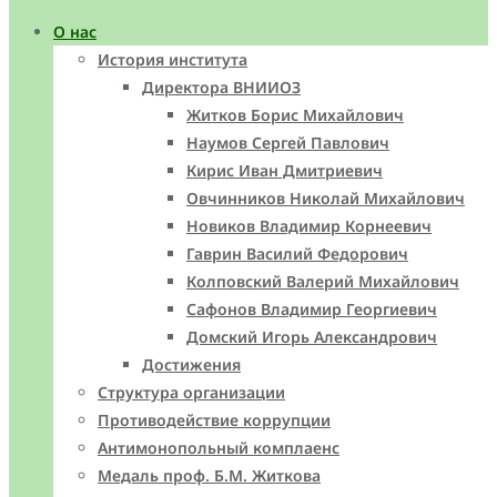
О нас
История института
Директора ВНИИОЗ
Житков Борис Михайлович
Наумов Сергей Павлович
Кирис Иван Дмитриевич
Овчинников Николай Михайлович
Новиков Владимир Корнеевич
Гаврин Василий Федорович
Колповский Валерий Михайлович
Сафонов Владимир Георгиевич
Домский Игорь Александрович
Достижения
Структура организации
Противодействие коррупции
Антимонопольный комплаенс
Медаль проф. Б.М. Житкова