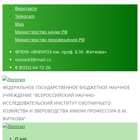
Промотать
Вконтакте
к
Telegram
содержимому
Max
Министерство науки РФ
Министерство просвещения РФ
ФГБНУ «ВНИИОЗ им. проф. Б.М. Житкова»
vniioz43@mail.ru
8 (8332) 64-72-26
ФЕДЕРАЛЬНОЕ ГОСУДАРСТВЕННОЕ БЮДЖЕТНОЕ НАУЧНОЕ
УЧРЕЖДЕНИЕ "ВСЕРОССИЙСКИЙ НАУЧНО-
ИССЛЕДОВАТЕЛЬСКИЙ ИНСТИТУТ ОХОТНИЧЬЕГО
ХОЗЯЙСТВА И ЗВЕРОВОДСТВА ИМЕНИ ПРОФЕССОРА Б.М.
ЖИТКОВА"
О нас