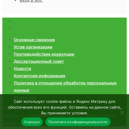
Вход в ЭОС
Основные сведения
Устав организации
Противодействие коррупции
Диссертационный совет
Новости
Контактная информация
Политика в отношении обработки персональных
данных
Вход в ЭОС
Сайт использует cookie-файлы и Яндекс Метрику для
обеспечения всех его функций. Оставаясь на данном сайте,
Copyright ©2026 ВНИИОЗ им. проф. Б.М. Житкова .Все права
Вы принимаете условия.
защищены.
Платформа от
WordPress
&
Спроектировано
Хорошо
Политика конфиденциальности
Bizberg Themes