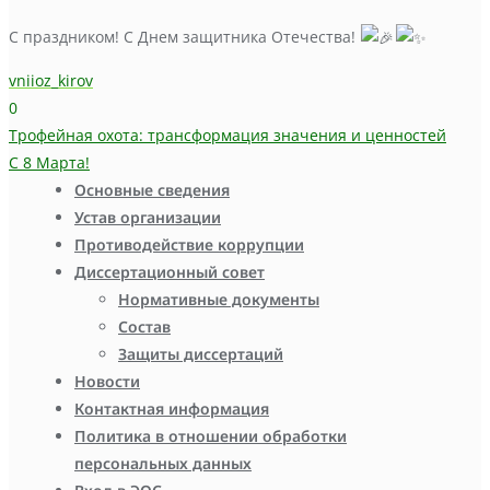
С праздником! С Днем защитника Отечества!
vniioz_kirov
0
Навигация
Трофейная охота: трансформация значения и ценностей
С 8 Марта!
по
Основные сведения
записям
Устав организации
Противодействие коррупции
Диссертационный совет
Нормативные документы
Состав
Защиты диссертаций
Новости
Контактная информация
Политика в отношении обработки
персональных данных