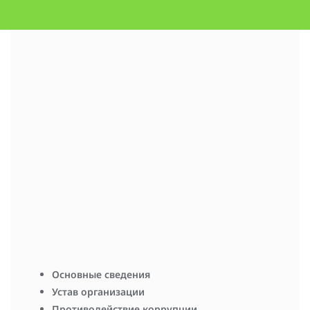
Кибардин Михаил Сергеевич
Ветеринарный врач
Телефон:
89127109347
Email:
kibardin.mikhail@inbox.ru
Родился 09.04.2000 в г. Киров. Закончил Вятский ГАТУ в
2023г. По специальности 30.06. Ветеринария.
Научные интересы:л заразные и не заразные болезни
птиц, изучение, разработка и внедрение новых
препаратов в ветеринаию, изучение эндокринной системы
пушных зверей и птиц, углеводный обмен.
Основные сведения
Устав организации
Противодействие коррупции