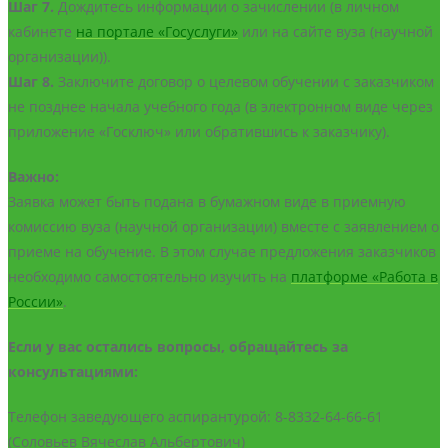
Шаг 7.
Дождитесь информации о зачислении (в личном
кабинете
на портале «Госуслуги»
или на сайте вуза (научной
организации)).
Шаг 8.
Заключите договор о целевом обучении с заказчиком
не позднее начала учебного года (в электронном виде через
приложение «Госключ» или обратившись к заказчику).
Важно:
Заявка может быть подана в бумажном виде в приемную
комиссию вуза (научной организации) вместе с заявлением о
приеме на обучение. В этом случае предложения заказчиков
необходимо самостоятельно изучить на
платформе «Работа в
России»
.
Если у вас остались вопросы, обращайтесь за
консультациями:
Телефон заведующего аспирантурой: 8-8332-64-66-61
(Соловьев Вячеслав Альбертович)