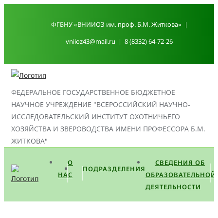
Промотать
к
ФГБНУ «ВНИИОЗ им. проф. Б.М. Житкова»
содержимому
vniioz43@mail.ru
8 (8332) 64-72-26
ФЕДЕРАЛЬНОЕ ГОСУДАРСТВЕННОЕ БЮДЖЕТНОЕ
НАУЧНОЕ УЧРЕЖДЕНИЕ "ВСЕРОССИЙСКИЙ НАУЧНО-
ИССЛЕДОВАТЕЛЬСКИЙ ИНСТИТУТ ОХОТНИЧЬЕГО
ХОЗЯЙСТВА И ЗВЕРОВОДСТВА ИМЕНИ ПРОФЕССОРА Б.М.
ЖИТКОВА"
О
СВЕДЕНИЯ ОБ
ПОДРАЗДЕЛЕНИЯ
НАС
ОБРАЗОВАТЕЛЬНОЙ
ДЕЯТЕЛЬНОСТИ