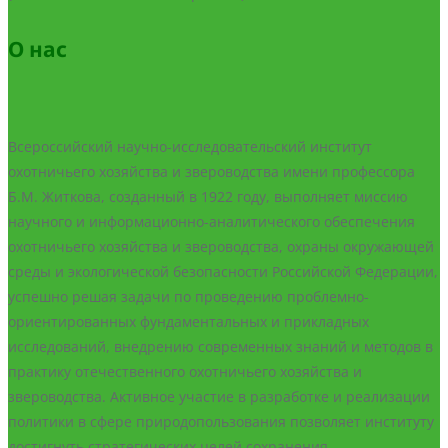
О нас
Всероссийский научно-исследовательский институт
охотничьего хозяйства и звероводства имени профессора
Б.М. Житкова, созданный в 1922 году, выполняет миссию
научного и информационно-аналитического обеспечения
охотничьего хозяйства и звероводства, охраны окружающей
среды и экологической безопасности Российской Федерации,
успешно решая задачи по проведению проблемно-
ориентированных фундаментальных и прикладных
исследований, внедрению современных знаний и методов в
практику отечественного охотничьего хозяйства и
звероводства. Активное участие в разработке и реализации
политики в сфере природопользования позволяет институту
достигнуть стратегических целей сохранения