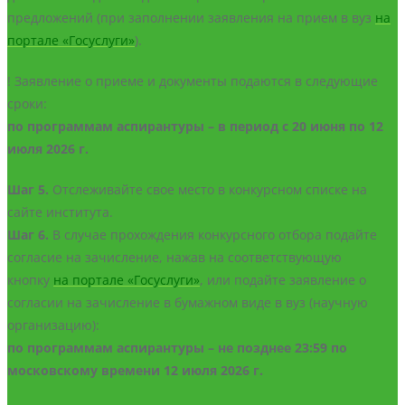
предложений (при заполнении заявления на прием в вуз
на
портале «Госуслуги»
).
! Заявление о приеме и документы подаются в следующие
сроки:
по программам аспирантуры – в период с 20 июня по 12
июля 2026 г.
Шаг 5.
Отслеживайте свое место в конкурсном списке на
сайте института.
Шаг 6.
В случае прохождения конкурсного отбора подайте
согласие на зачисление, нажав на соответствующую
кнопку
на портале «Госуслуги»
, или подайте заявление о
согласии на зачисление в бумажном виде в вуз (научную
организацию):
по программам аспирантуры – не позднее 23:59 по
московскому времени 12 июля 2026 г.