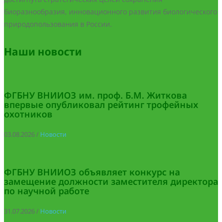
биоразнообразия, инновационного развития биологического
природопользования в России.
Наши новости
ФГБНУ ВНИИОЗ им. проф. Б.М. Житкова
впервые опубликовал рейтинг трофейных
охотников
03.08.2026
/
Новости
ФГБНУ ВНИИОЗ объявляет конкурс на
замещение должности заместителя директора
по научной работе
31.07.2026
/
Новости