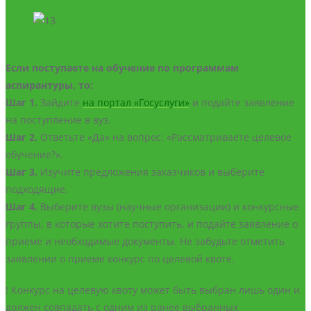
Если поступаете на обучение по программам
аспирантуры, то:
Шаг 1.
Зайдите
на портал «Госуслуги»
и подайте заявление
на поступление в вуз.
Шаг 2.
Ответьте «Да» на вопрос: «Рассматриваете целевое
обучение?».
Шаг 3.
Изучите предложения заказчиков и выберите
подходящие.
Шаг 4.
Выберите вузы (научные организации) и конкурсные
группы, в которые хотите поступить, и подайте заявление о
приеме и необходимые документы. Не забудьте отметить
заявлении о приеме конкурс по целевой квоте.
! Конкурс на целевую квоту может быть выбран лишь один и
должен совпадать с одним из ранее выбранных