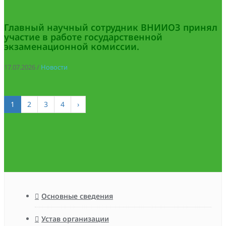
Главный научный сотрудник ВНИИОЗ принял
участие в работе государственной
экзаменационной комиссии.
17.07.2026
/
Новости
1
2
3
4
›
Основные сведения
Устав организации