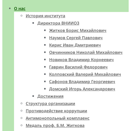
О нас
История института
Директора ВНИИОЗ
Житков Борис Михайлович
Наумов Сергей Павлович
Кирис Иван Дмитриевич
Овчинников Николай Михайлович
Новиков Владимир Корнеевич
Гаврин Василий Федорович
Колповский Валерий Михайлович
Сафонов Владимир Георгиевич
Домский Игорь Александрович
Достижения
Структура организации
Противодействие коррупции
Антимонопольный комплаенс
Медаль проф. Б.М. Житкова