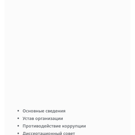
Оботнин Сергей Иванович
научный сотрудник
Ярославцев Артём Вадимович
научный сотрудник
Бушуева Юлия Олеговна
младший научный сотрудник
Сорокина Анастасия Андреевна
младший научный сотрудник
Основные сведения
Устав организации
Противодействие коррупции
Диссертационный совет