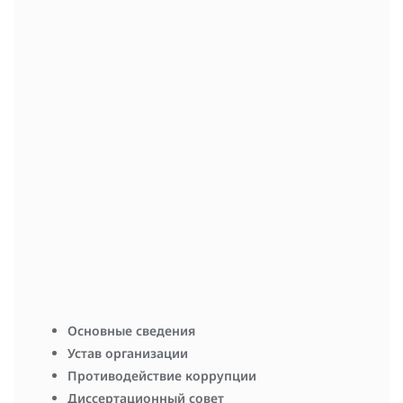
изучение ценопопуляционных и ресурсных параметров
хозяйственно важных, редких и охраняемых видов
растений, макромицетов; роль дикорастущих ягодников в
питании охотничьих животных, оценка воздействия
проектируемых, строящихся и эксплуатируемых объектов
на растительный и животный мир, разработка
компенсационных мероприятий (автомобильные дороги,
ВОЛС, линейные и площадные объекты нефтегазовой
отрасли); оценка биоразнообразия в зоне влияния
промышленных объектов; обоснование организации ООПТ
различного уровня.
Член Комиссии по Красной книге при Министерстве
охраны окружающей среды Кировской области.
Основные сведения
Устав организации
Противодействие коррупции
Диссертационный совет