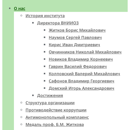
О нас
История института
Директора ВНИИОЗ
Житков Борис Михайлович
Наумов Сергей Павлович
Кирис Иван Дмитриевич
Овчинников Николай Михайлович
Новиков Владимир Корнеевич
Гаврин Василий Федорович
Колповский Валерий Михайлович
Сафонов Владимир Георгиевич
Домский Игорь Александрович
Достижения
Структура организации
Противодействие коррупции
Антимонопольный комплаенс
Медаль проф. Б.М. Житкова