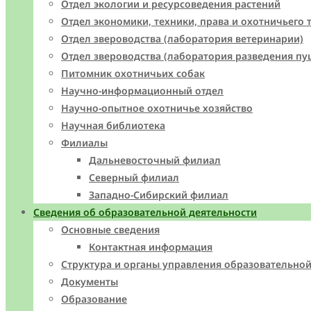
Отдел экологии и ресурсоведения растений
Отдел экономики, техники, права и охотничьего 
Отдел звероводства (лаборатория ветеринарии)
Отдел звероводства (лаборатория разведения пу
Питомник охотничьих собак
Научно-информационный отдел
Научно-опытное охотничье хозяйство
Научная библиотека
Филиалы
Дальневосточный филиал
Северный филиал
Западно-Cибирский филиал
Сведения об образовательной деятельности
Основные сведения
Контактная информация
Структура и органы управления образовательно
Документы
Образование