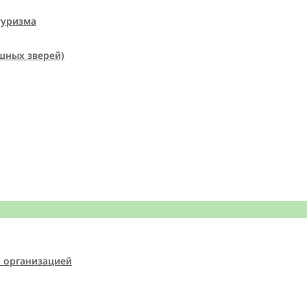
туризма
шных зверей)
й организацией