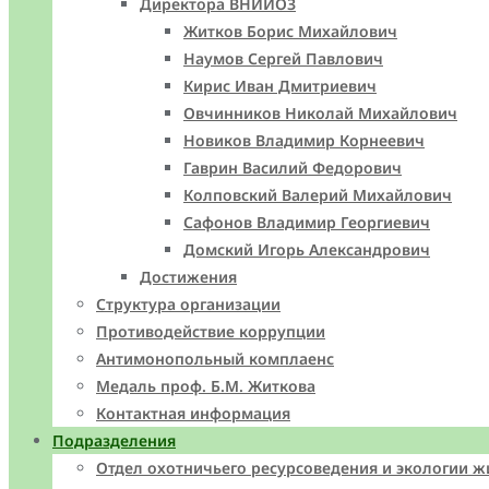
Директора ВНИИОЗ
Житков Борис Михайлович
Наумов Сергей Павлович
Кирис Иван Дмитриевич
Овчинников Николай Михайлович
Новиков Владимир Корнеевич
Гаврин Василий Федорович
Колповский Валерий Михайлович
Сафонов Владимир Георгиевич
Домский Игорь Александрович
Достижения
Структура организации
Противодействие коррупции
Антимонопольный комплаенс
Медаль проф. Б.М. Житкова
Контактная информация
Подразделения
Отдел охотничьего ресурсоведения и экологии 