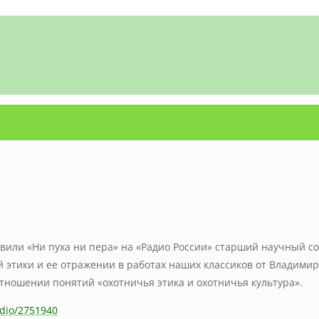
вили «Ни пуха ни пера» на «Радио России» старший научный со
й этики и ее отражении в работах наших классиков от Владими
отношении понятий «охотничья этика и охотничья культура».
udio/2751940