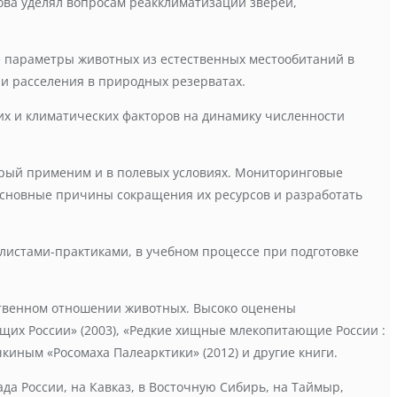
ова уделял вопросам реакклиматизации зверей,
е параметры животных из естественных местообитаний в
 и расселения в природных резерватах.
их и климатических факторов на динамику численности
орый применим и в полевых условиях. Мониторинговые
основные причины сокращения их ресурсов и разработать
истами-практиками, в учебном процессе при подготовке
йственном отношении животных. Высоко оценены
их России» (2003), «Редкие хищные млекопитающие России :
чкиным «Росомаха Палеарктики» (2012) и другие книги.
а России, на Кавказ, в Восточную Сибирь, на Таймыр,