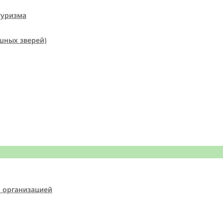
туризма
шных зверей)
й организацией