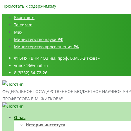
Промотать к содержимому
Вконтакте
Telegram
Max
Министерство науки РФ
Министерство просвещения РФ
ФГБНУ «ВНИИОЗ им. проф. Б.М. Житкова»
vniioz43@mail.ru
8 (8332) 64-72-26
ФЕДЕРАЛЬНОЕ ГОСУДАРСТВЕННОЕ БЮДЖЕТНОЕ НАУЧНОЕ УЧР
ПРОФЕССОРА Б.М. ЖИТКОВА"
О нас
История института