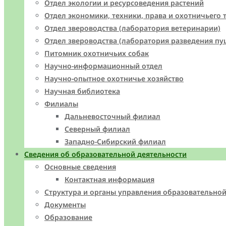
Отдел экологии и ресурсоведения растений
Отдел экономики, техники, права и охотничьего 
Отдел звероводства (лаборатория ветеринарии)
Отдел звероводства (лаборатория разведения пу
Питомник охотничьих собак
Научно-информационный отдел
Научно-опытное охотничье хозяйство
Научная библиотека
Филиалы
Дальневосточный филиал
Северный филиал
Западно-Cибирский филиал
Сведения об образовательной деятельности
Основные сведения
Контактная информация
Структура и органы управления образовательно
Документы
Образование