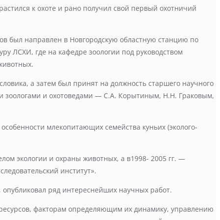
растился к охоте и рано получил свой первый охотничий
анов был направлен в Новгородскую областную станцию по
уру ЛСХИ, где на кафедре зоологии под руководством
животных.
словика, а затем был принят на должность старшего научного
 зоологами и охотоведами — С.А. Корытиным, Н.Н. Граковым,
 особенности млекопитающих семейства куньих (эколого-
ом экологии и охраны животных, а в1998- 2005 гг. —
следовательский институт».
а, опубликовал ряд интереснейших научных работ.
ресурсов, факторам определяющим их динамику, управлению