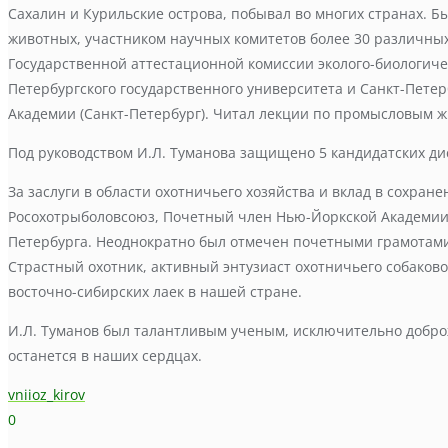
Сахалин и Курильские острова, побывал во многих странах.
животных, участником научных комитетов более 30 различных
Государственной аттестационной комиссии эколого-биологичес
Петербургского государственного университета и Санкт-Петер
Академии (Санкт-Петербург). Читал лекции по промысловым ж
Под руководством И.Л. Туманова защищено 5 кандидатских ди
За заслуги в области охотничьего хозяйства и вклад в сохр
Росохотрыболовсоюз, Почетный член Нью-Йоркской Академии 
Петербурга. Неоднократно был отмечен почетными грамотами 
Страстный охотник, активный энтузиаст охотничьего собаков
восточно-сибирских лаек в нашей стране.
И.Л. Туманов был талантливым ученым, исключительно добр
останется в наших сердцах.
vniioz_kirov
0