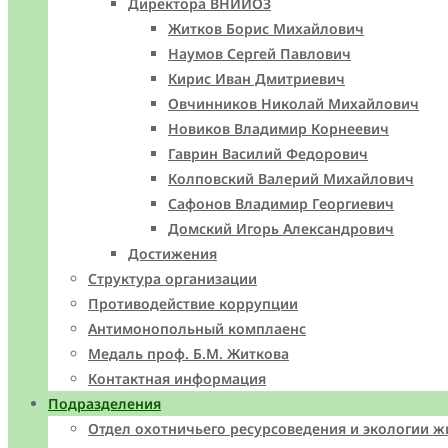
Директора ВНИИОЗ
Житков Борис Михайлович
Наумов Сергей Павлович
Кирис Иван Дмитриевич
Овчинников Николай Михайлович
Новиков Владимир Корнеевич
Гаврин Василий Федорович
Колповский Валерий Михайлович
Сафонов Владимир Георгиевич
Домский Игорь Александрович
Достижения
Структура организации
Противодействие коррупции
Антимонопольный комплаенс
Медаль проф. Б.М. Житкова
Контактная информация
Подразделения
Отдел охотничьего ресурсоведения и экологии 