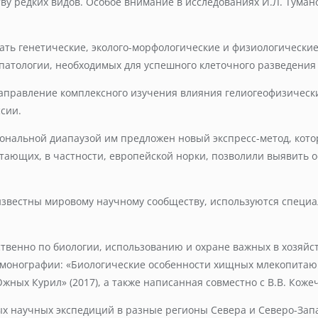
ву редких видов. Особое внимание в исследованиях И.Л. Туман
ать генетические, эколого-морфологические и физиологически
патологии, необходимых для успешного клеточного разведения
направление комплексного изучения влияния гелиогеофизическ
сии.
ональной диапаузой им предложен новый экспресс-метод, кот
ающих, в частности, европейской норки, позволили выявить 
звестны мировому научному сообществу, используются специал
ественно по биологии, использованию и охране важных в хозя
 монографии: «Биологические особенности хищных млекопитающ
жных Курил» (2017), а также написанная совместно с В.В. Коже
х научных экспедиций в разные регионы Севера и Северо-Запад