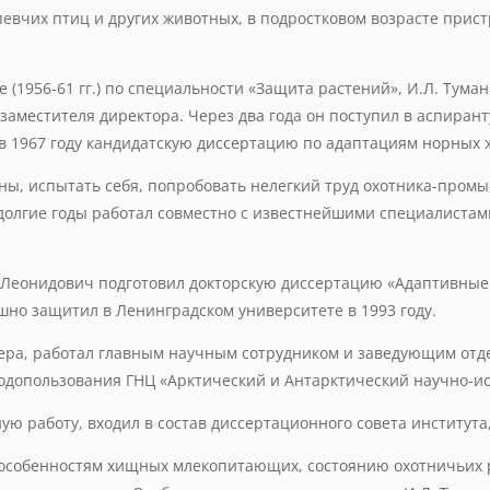
евчих птиц и других животных, в подростковом возрасте прист
 (1956-61 гг.) по специальности «Защита растений», И.Л. Тум
заместителя директора. Через два года он поступил в аспирант
в 1967 году кандидатскую диссертацию по адаптациям норных 
ны, испытать себя, попробовать нелегкий труд охотника-промы
долгие годы работал совместно с известнейшими специалистами
ь Леонидович подготовил докторскую диссертацию «Адаптивные
шно защитил в Ленинградском университете в 1993 году.
ера, работал главным научным сотрудником и заведующим отдел
допользования ГНЦ «Арктический и Антарктический научно-ис
ую работу, входил в состав диссертационного совета институт
 особенностям хищных млекопитающих, состоянию охотничьих 