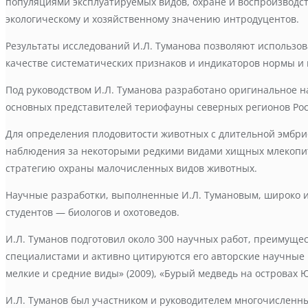
популяциями эксплуатируемых видов, охране и воспроизводст
экологическому и хозяйственному значению интродуцентов.
Результаты исследований И.Л. Туманова позволяют использов
качестве систематических признаков и индикаторов нормы и 
Под руководством И.Л. Туманова разработано оригинальное 
основных представителей териофауны северных регионов Рос
Для определения плодовитости животных с длительной эмбри
наблюдения за некоторыми редкими видами хищных млекопит
стратегию охраны малочисленных видов животных.
Научные разработки, выполненные И.Л. Тумановым, широко и
студентов — биологов и охотоведов.
И.Л. Туманов подготовил около 300 научных работ, преимущ
специалистами и активно цитируются его авторские научные
мелкие и средние виды» (2009), «Бурый медведь на островах Ю
И.Л. Туманов был участником и руководителем многочисленны