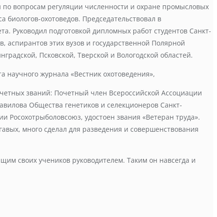
й по вопросам регуляции численности и охране промысловых
а биологов-охотоведов. Председательствовал в
та. Руководил подготовкой дипломных работ студентов Санкт-
в, аспирантов этих вузов и государственной Полярной
градской, Псковской, Тверской и Вологодской областей.
а научного журнала «Вестник охотоведения»,
почетных званий: Почетный член Всероссийской Ассоциации
авилова Общества генетиков и селекционеров Санкт-
и Росохотрыболовсоюз, удостоен звания «Ветеран труда».
егавых, много сделал для разведения и совершенствования
им своих учеников руководителем. Таким он навсегда и