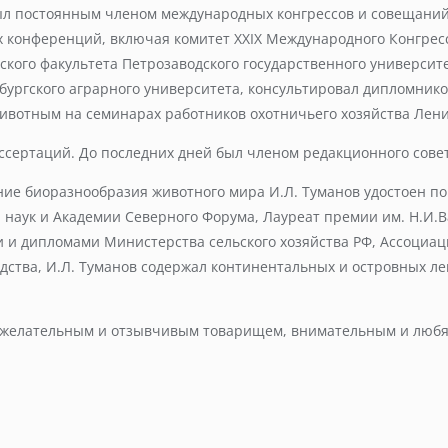
 Был постоянным членом международных конгрессов и совещани
 конференций, включая комитет XXIX Международного Конгресс
кого факультета Петрозаводского государственного университе
бургского аграрного университета, консультировал дипломнико
ивотным на семинарах работников охотничьего хозяйства Ленин
ссертаций. До последних дней был членом редакционного совет
анение биоразнообразия животного мира И.Л. Туманов удостоен 
наук и Академии Северного Форума, Лауреат премии им. Н.И.В
и дипломами Министерства сельского хозяйства РФ, Ассоциаци
одства, И.Л. Туманов содержал континентальных и островных л
ожелательным и отзывчивым товарищем, внимательным и любящ