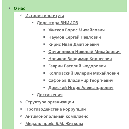
О нас
История института
Директора ВНИИОЗ
Житков Борис Михайлович
Наумов Сергей Павлович
Кирис Иван Дмитриевич
Овчинников Николай Михайлович
Новиков Владимир Корнеевич
Гаврин Василий Федорович
Колповский Валерий Михайлович
Сафонов Владимир Георгиевич
Домский Игорь Александрович
Достижения
Структура организации
Противодействие коррупции
Антимонопольный комплаенс
Медаль проф. Б.М. Житкова