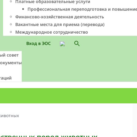
Платные образовательные услуги
Профессиональная переподготовка и повышени
Финансово-хозяйственная деятельность
Вакантные места для приема (перевода)
Международное сотрудничество
Search
Вход в ЭОС
for:
Search Button
ый совет
документы
таций
ественных пород животных