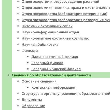
Отдел экологии и ресурсоведения растений
Отдел экономики, техники, права и охотничьего 
Отдел звероводства (лаборатория ветеринарии)
Отдел звероводства (лаборатория разведения пу
Питомник охотничьих собак
Научно-информационный отдел
Научно-опытное охотничье хозяйство
Научная библиотека
Филиалы
Дальневосточный филиал
Северный филиал
Западно-Cибирский филиал
Сведения об образовательной деятельности
Основные сведения
Контактная информация
Структура и органы управления образовательно
Документы
Образование