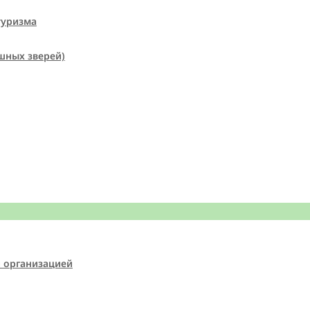
туризма
шных зверей)
й организацией