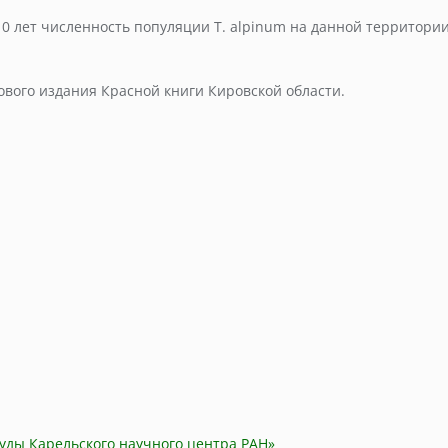
0 лет численность популяции T. alpinum на данной территории 
вого издания Красной книги Кировской области.
уды Карельского научного центра РАН»