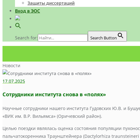
Защиты диссертаций
Вход в ЭОС
Search for:
Search Button
Новости
17.07.2025
Сотрудники института снова в «полях»
Научные сотрудники нашего института Гудовских Ю.В. и Бушу
«ВИК им. В.Р. Вильямса» (Оричевский район).
Целью поездки являлась оценка состояния популяции пухоноса а
пальчатокоренника Траунштейнера (Dactylorhiza traunsteineri (Sau