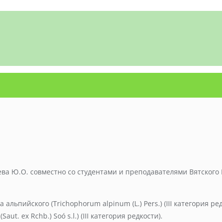
ева Ю.О. совместно со студентами и преподавателями Вятског
льпийского (Trichophorum alpinum (L.) Pers.) (III категория р
t. ex Rchb.) Soó s.l.) (III категория редкости).