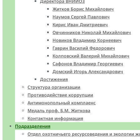
Директора ВНИИОЗ
Житков Борис Михайлович
Наумов Сергей Павлович
Кирис Иван Дмитриевич
Овчинников Николай Михайлович
Новиков Владимир Корнеевич
Гаврин Василий Федорович
Колповский Валерий Михайлович
Сафонов Владимир Георгиевич
Домский Игорь Александрович
Достижения
Структура организации
Противодействие коррупции
Антимонопольный комплаенс
Медаль проф. Б.М. Житкова
Контактная информация
Подразделения
Отдел охотничьего ресурсоведения и экологии 