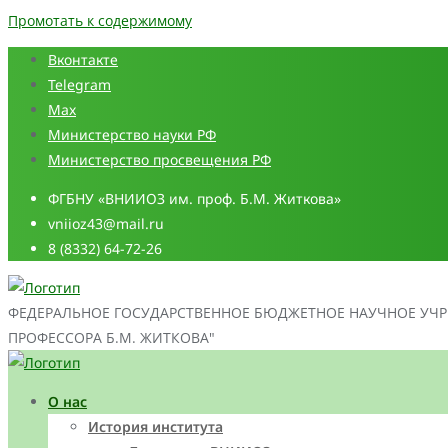
Промотать к содержимому
Вконтакте
Telegram
Max
Министерство науки РФ
Министерство просвещения РФ
ФГБНУ «ВНИИОЗ им. проф. Б.М. Житкова»
vniioz43@mail.ru
8 (8332) 64-72-26
ФЕДЕРАЛЬНОЕ ГОСУДАРСТВЕННОЕ БЮДЖЕТНОЕ НАУЧНОЕ УЧР
ПРОФЕССОРА Б.М. ЖИТКОВА"
О нас
История института