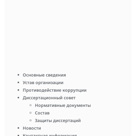
Выступление А.А. Гайдара
Выступление А.П. Савельева
vniioz_kirov
0
Навигация по записям
К 100-летию Александра Николаевича Романова
С Днем народного единства!
Основные сведения
Устав организации
Противодействие коррупции
Диссертационный совет
Нормативные документы
Состав
Защиты диссертаций
Новости
Контактная информация