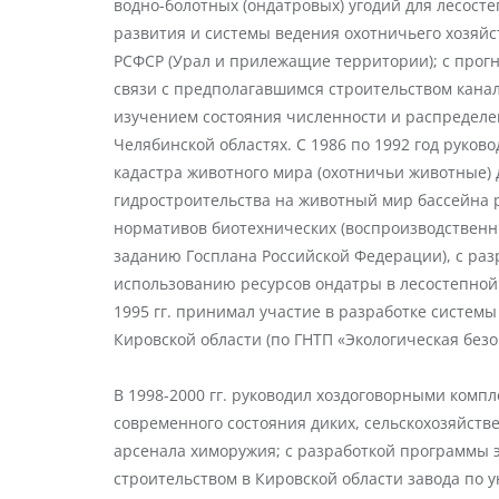
водно-болотных (ондатровых) угодий для лесост
pазвития и системы ведения охотничьего хозяй
РСФСР (Урал и прилежащие территории); с прог
связи с предполагавшимся строительством канал
изучением состояния численности и распределен
Челябинской областях. С 1986 по 1992 год руков
кадастра животного мира (охотничьи животные) 
гидростроительства на животный мир бассейна р
нормативов биотехнических (воспроизводственн
заданию Госплана Российской Федерации), с ра
использованию ресурсов ондатры в лесостепной 
1995 гг. принимал участие в разработке систем
Кировской области (по ГНТП «Экологическая без
В 1998-2000 гг. руководил хоздоговорными комп
современного состояния диких, сельскохозяйст
арсенала химоружия; с разработкой программы 
строительством в Кировской области завода по 