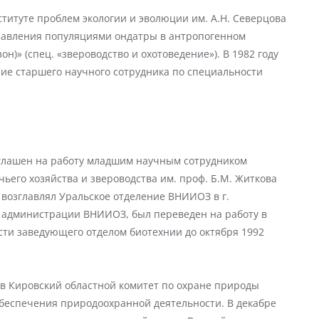
ституте проблем экологии и эволюции им. А.Н. Северцова
управления популяциями ондатры в антропогенном
н)» (спец. «звероводство и охотоведение»). В 1982 году
ие старшего научного сотрудника по специальности
иглашен на работу младшим научным сотрудником
ьего хозяйства и звероводства им. проф. Б.М. Житкова
да возглавлял Уральское отделение ВНИИОЗ в г.
ве администрации ВНИИОЗ, был переведен на работу в
ости заведующего отделом биотехнии до октября 1992
у в Кировский областной комитет по охране природы
беспечения природоохранной деятельности. В декабре