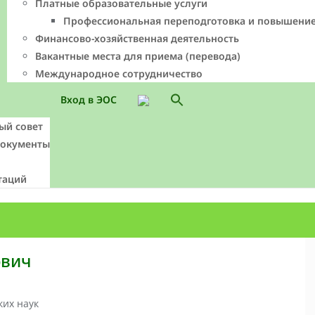
Платные образовательные услуги
Профессиональная переподготовка и повышени
Финансово-хозяйственная деятельность
Вакантные места для приема (перевода)
Международное сотрудничество
Search
Вход в ЭОС
for:
Search Button
ый совет
документы
таций
ович
ких наук