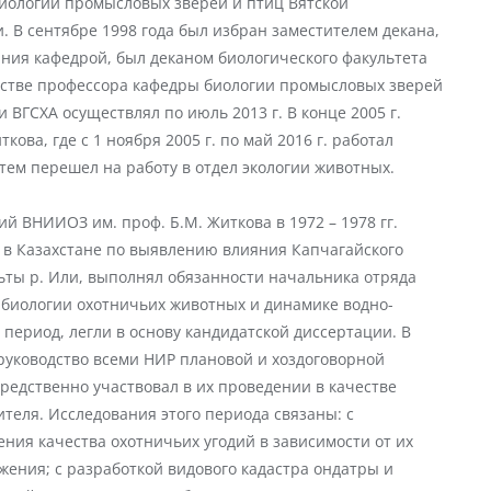
биологии промысловых зверей и птиц Вятской
. В сентябре 1998 года был избран заместителем декана,
вания кафедрой, был деканом биологического факультета
естве профессора кафедры биологии промысловых зверей
и ВГСХА осуществлял по июль 2013 г. В конце 2005 г.
ова, где с 1 ноября 2005 г. по май 2016 г. работал
тем перешел на работу в отдел экологии животных.
й ВНИИОЗ им. проф. Б.М. Житкова в 1972 – 1978 гг.
 в Казахстане по выявлению влияния Капчагайского
ьты р. Или, выполнял обязанности начальника отряда
биологии охотничьих животных и динамике водно-
период, легли в основу кандидатской диссертации. В
 руководство всеми НИР плановой и хоздоговорной
редственно участвовал в их проведении в качестве
теля. Исследования этого периода связаны: с
ния качества охотничьих угодий в зависимости от их
жения; с разработкой видового кадастра ондатры и