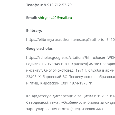
Телефон:
8-912-712-52-79
Email:
shiryaev49@mail.ru
E-library:
https://elibrary.ru/author_items.asp?authorid=6
Google scholar:
https://scholar.google.ru/citations?hl=ru&user=W
Родился 16.06.1949 г. в г. Красноуфимске Сверд
институт, биолог-охотовед, 1971 г. Служба в арм
23405, Хабаровский ВО Послевузовское образова
и птиц, Кировский СХИ, 1974-1978 гг.
Кандидатскую диссертацию защитил в 1979 г. в 
Свердловск), тема : «Особенности биологии онда
заpегулиpования стока» (спец. «зоология»).