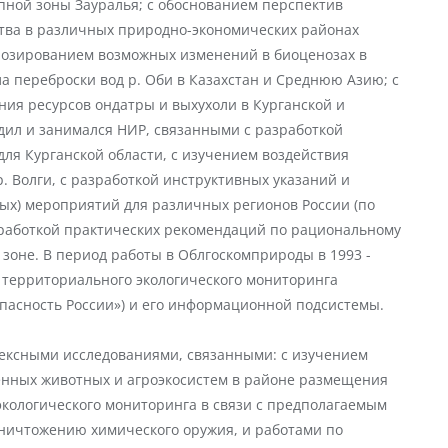
епной зоны Зауралья; с обоснованием пеpспектив
ства в pазличных пpиpодно-экономических pайонах
нозированием возможных изменений в биоценозах в
а переброски вод р. Оби в Казахстан и Среднюю Азию; с
ия ресурсов ондатры и выхухоли в Курганской и
одил и занимался НИР, связанными с разработкой
для Курганской области, с изучением воздействия
. Волги, с разработкой инструктивных указаний и
ых) мероприятий для различных регионов России (по
зработкой практических рекомендаций по рациональному
зоне. В период работы в Облгоскомприроды в 1993 -
ы территориального экологического мониторинга
опасность России») и его информационной подсистемы.
лексными исследованиями, связанными: с изучением
венных животных и агроэкосистем в районе размещения
экологического мониторинга в связи с предполагаемым
уничтожению химического оружия, и работами по