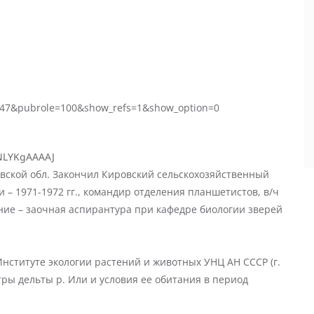
41047&pubrole=100&show_refs=1&show_option=0
KNLYKgAAAAJ
ловской обл. Закончил Кировский сельскохозяйственный
ии – 1971-1972 гг., командир отделения планшетистов, в/ч
ние – заочная аспирантура при кафедре биологии зверей
Институте экологии растений и животных УНЦ АН СССР (г.
тpы дельты p. Или и условия ее обитания в пеpиод