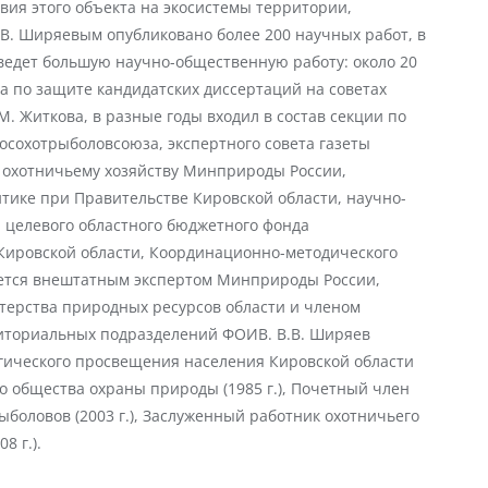
вия этого объекта на экосистемы территории,
В. Ширяевым опубликовано более 200 научных работ, в
ведет большую научно-общественную работу: около 20
а по защите кандидатских диссертаций на советах
. Житкова, в разные годы входил в состав секции по
осохотрыболовсоюза, экспертного совета газеты
 охотничьему хозяйству Минприроды России,
тике при Правительстве Кировской области, научно-
а целевого областного бюджетного фонда
Кировской области, Координационно-методического
яется внештатным экспертом Минприроды России,
терства природных ресурсов области и членом
иториальных подразделений ФОИВ. В.В. Ширяев
огического просвещения населения Кировской области
 общества охраны природы (1985 г.), Почетный член
ыболовов (2003 г.), Заслуженный работник охотничьего
8 г.).