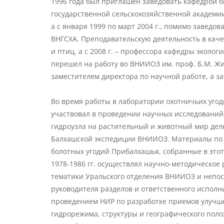
1996 года был приглашен заведовать кафедрой 
государственной сельскохозяйственной академии
а с января 1999 по март 2004 г., помимо заведо
ВНГСХА. Преподавательскую деятельность в кач
и птиц, а с 2008 г. – профессора кафедры экологи
перешел на работу во ВНИИОЗ им. проф. Б.М. Житк
заместителем директора по научной работе, а за
Во время работы в лаборатории охотничьих угоди
участвовал в проведении научных исследований
гидроузла на растительный и животный мир дел
Балхашской экспедиции ВНИИОЗ. Материалы по 
болотных угодий Прибалхашья, собранные в этот 
1978-1986 гг. осуществлял научно-методическое
тематики Уральского отделения ВНИИОЗ и непос
руководителя разделов и ответственного исполни
проведением НИР по разработке приемов улучше
гидрорежима, структуры и географического поло