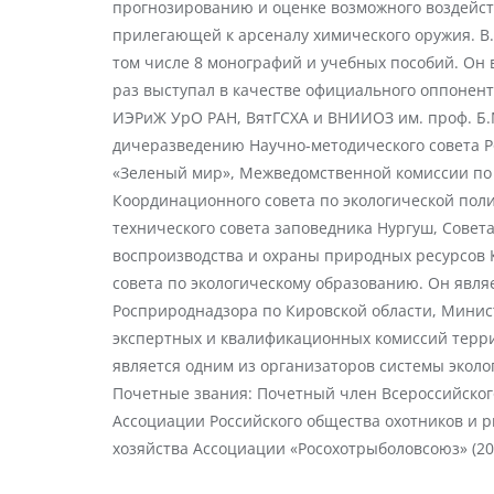
прогнозированию и оценке возможного воздейст
прилегающей к арсеналу химического оружия. В.
том числе 8 монографий и учебных пособий. Он 
раз выступал в качестве официального оппонент
ИЭРиЖ УрО РАН, ВятГСХА и ВНИИОЗ им. проф. Б.М
дичеразведению Научно-методического совета Р
«Зеленый мир», Межведомственной комиссии по
Координационного совета по экологической поли
технического совета заповедника Нургуш, Совет
воспроизводства и охраны природных ресурсов 
совета по экологическому образованию. Он явл
Росприроднадзора по Кировской области, Минис
экспертных и квалификационных комиссий терр
является одним из организаторов системы экол
Почетные звания: Почетный член Всероссийского
Ассоциации Российского общества охотников и р
хозяйства Ассоциации «Росохотрыболовсоюз» (200