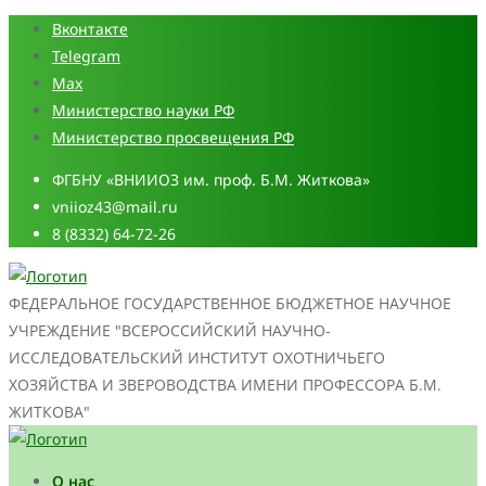
Промотать
Вконтакте
к
Telegram
содержимому
Max
Министерство науки РФ
Министерство просвещения РФ
ФГБНУ «ВНИИОЗ им. проф. Б.М. Житкова»
vniioz43@mail.ru
8 (8332) 64-72-26
ФЕДЕРАЛЬНОЕ ГОСУДАРСТВЕННОЕ БЮДЖЕТНОЕ НАУЧНОЕ
УЧРЕЖДЕНИЕ "ВСЕРОССИЙСКИЙ НАУЧНО-
ИССЛЕДОВАТЕЛЬСКИЙ ИНСТИТУТ ОХОТНИЧЬЕГО
ХОЗЯЙСТВА И ЗВЕРОВОДСТВА ИМЕНИ ПРОФЕССОРА Б.М.
ЖИТКОВА"
О нас