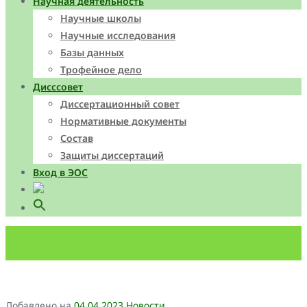
Научная деятельность
Научные школы
Научные исследования
Базы данных
Трофейное дело
Дисссовет
Диссертационный совет
Нормативные документы
Состав
Защиты диссертаций
Вход в ЭОС
Search
for:
Search Button
Добавлено на
04.04.2023
Новости