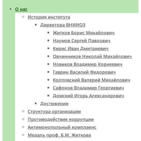
О нас
История института
Директора ВНИИОЗ
Житков Борис Михайлович
Наумов Сергей Павлович
Кирис Иван Дмитриевич
Овчинников Николай Михайлович
Новиков Владимир Корнеевич
Гаврин Василий Федорович
Колповский Валерий Михайлович
Сафонов Владимир Георгиевич
Домский Игорь Александрович
Достижения
Структура организации
Противодействие коррупции
Антимонопольный комплаенс
Медаль проф. Б.М. Житкова