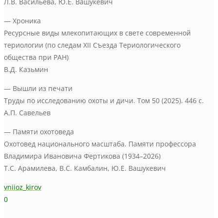
Л.В. Васильева, Ю.Е. Вашукевич
— Хроника
Ресурсные виды млекопитающих в свете современной
териологии (по следам XII Съезда Териологического
общества при РАН)
В.Д. Казьмин
— Вышли из печати
Труды по исследованию охоты и дичи. Том 50 (2025). 446 с.
А.П. Савельев
— Памяти охотоведа
Охотовед национального масштаба. Памяти профессора
Владимира Ивановича Фертикова (1934–2026)
Т.С. Арамилева, В.С. Камбалин, Ю.Е. Вашукевич
vniioz_kirov
0