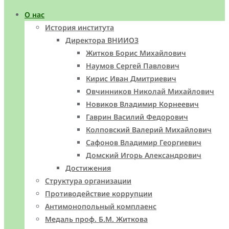
О нас
История института
Директора ВНИИОЗ
Житков Борис Михайлович
Наумов Сергей Павлович
Кирис Иван Дмитриевич
Овчинников Николай Михайлович
Новиков Владимир Корнеевич
Гаврин Василий Федорович
Колповский Валерий Михайлович
Сафонов Владимир Георгиевич
Домский Игорь Александрович
Достижения
Структура организации
Противодействие коррупции
Антимонопольный комплаенс
Медаль проф. Б.М. Житкова