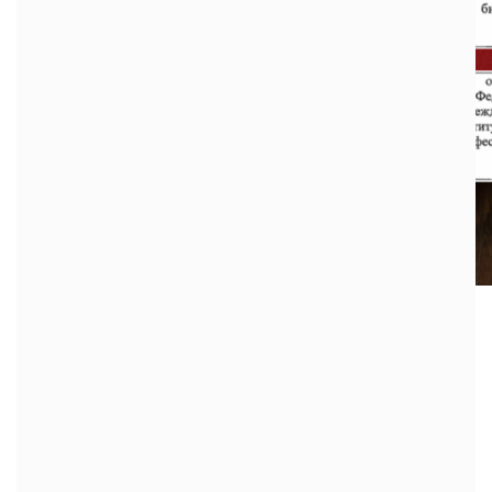
27.01.2026
Сотрудники института — в составе
Комиссии
Сотрудники нашего института д.б.н. Егошина Т.Л. и к.б.н.
Скопин А.Е. вошли в обновленный состав Комиссии по
редким и находящимся под угрозой исчезновения