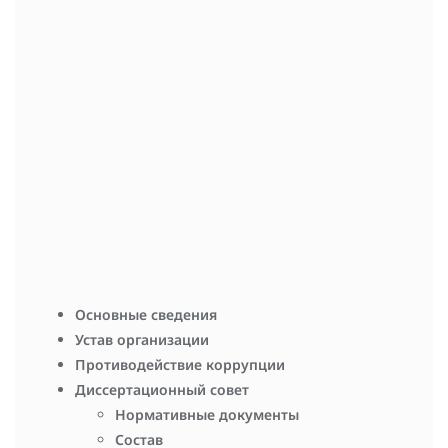
животным, растениям и грибам.
С текстом приказа можно ознакомиться в
файле
vniioz_kirov
0
Навигация по записям
Опубликована совместная статья по результатам
совместных исследований сотрудников ВНИИОЗ им. проф.
Б.М. Житкова и Кемеровского государственного
университета
С Днём российской науки!
Основные сведения
Устав организации
Противодействие коррупции
Диссертационный совет
Нормативные документы
Состав